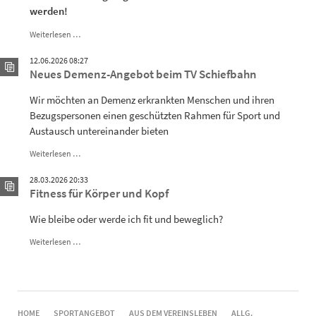
werden!
Ü
Weiterlesen …
40
Frühsport
12.06.2026 08:27
-
Neues Demenz-Angebot beim TV Schiefbahn
Fit
in
Wir möchten an Demenz erkrankten Menschen und ihren
den
Bezugspersonen einen geschützten Rahmen für Sport und
Tag
Austausch untereinander bieten
Neues
Weiterlesen …
Demenz-
Angebot
28.03.2026 20:33
beim
Fitness für Körper und Kopf
TV
Schiefbahn
Wie bleibe oder werde ich fit und beweglich?
Fitness
Weiterlesen …
für
Körper
und
Kopf
NAVIGATION
HOME
SPORTANGEBOT
AUS DEM VEREINSLEBEN
ALLG.