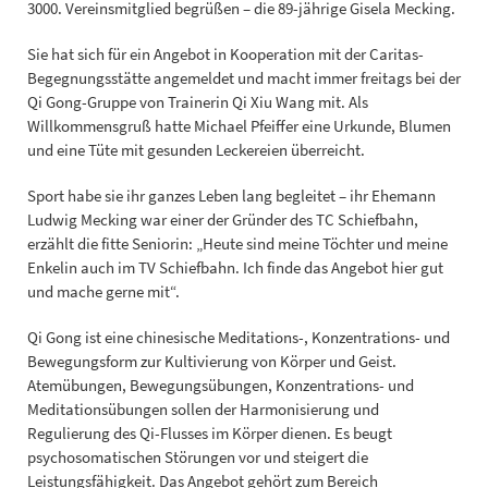
3000. Vereinsmitglied begrüßen – die 89-jährige Gisela Mecking.
Sie hat sich für ein Angebot in Kooperation mit der Caritas-
Begegnungsstätte angemeldet und macht immer freitags bei der
Qi Gong-Gruppe von Trainerin Qi Xiu Wang mit. Als
Willkommensgruß hatte Michael Pfeiffer eine Urkunde, Blumen
und eine Tüte mit gesunden Leckereien überreicht.
Sport habe sie ihr ganzes Leben lang begleitet – ihr Ehemann
Ludwig Mecking war einer der Gründer des TC Schiefbahn,
erzählt die fitte Seniorin: „Heute sind meine Töchter und meine
Enkelin auch im TV Schiefbahn. Ich finde das Angebot hier gut
und mache gerne mit“.
Qi Gong ist eine chinesische Meditations-, Konzentrations- und
Bewegungsform zur Kultivierung von Körper und Geist.
Atemübungen, Bewegungsübungen, Konzentrations- und
Meditationsübungen sollen der Harmonisierung und
Regulierung des Qi-Flusses im Körper dienen. Es beugt
psychosomatischen Störungen vor und steigert die
Leistungsfähigkeit. Das Angebot gehört zum Bereich