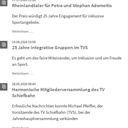
Rheinlandtaler für Petra und Stephan Adomeitis
Der Preis würdigt 25 Jahre Engagement für inklusive
Sportangebote.
Rheinlandtaler
Weiterlesen …
für
Petra
19.06.2026 10:09
und
25 Jahre Integrative Gruppen im TVS
Stephan
Adomeitis
Es geht um das faire Miteinander, um Inklusion und um Freude
an Sport.
25
Weiterlesen …
Jahre
Integrative
28.05.2026 09:43
Gruppen
Harmonische Mitgliederversammlung des TV
im
Schiefbahn
TVS
Erfreuliche Nachrichten konnte Michael Pfeiffer, der
Vorsitzende des TV Schiefbahn (TVS), bei der
Jahreshauptversammlung verkünden
Harmonische
Weiterlesen …