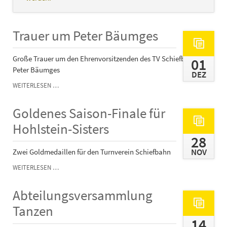
Trauer um Peter Bäumges
Große Trauer um den Ehrenvorsitzenden des TV Schiefbahn,
01
Peter Bäumges
DEZ
TRAUER
WEITERLESEN …
UM
PETER
Goldenes Saison-Finale für
BÄUMGES
Hohlstein-Sisters
28
NOV
Zwei Goldmedaillen für den Turnverein Schiefbahn
GOLDENES
WEITERLESEN …
SAISON-
FINALE
Abteilungsversammlung
FÜR
HOHLSTEIN-
Tanzen
SISTERS
14