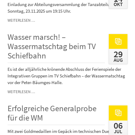
OKT
Einladung zur Abteilungsversammlung der Tanzabteilung am
Sonntag, 23.11.2025 um 19:15 Uhr.
ABTEILUNGSVERSAMMLUNG
WEITERLESEN …
TANZEN
Wasser marsch! –
Wassermatschtag beim TV
29
Schiefbahn
AUG
Es ist der alljährliche krönende Abschluss der Ferienspiele der
Integrativen Gruppen im TV Schiefbahn – der Wassermatschtag
vor der Peter-Bäumges-Halle.
WASSER
WEITERLESEN …
MARSCH!
–
Erfolgreiche Generalprobe
WASSERMATSCHTAG
BEIM
für die WM
TV
06
SCHIEFBAHN
JUL
Mit zwei Goldmedaillen im Gepäck im technischen Duett und in