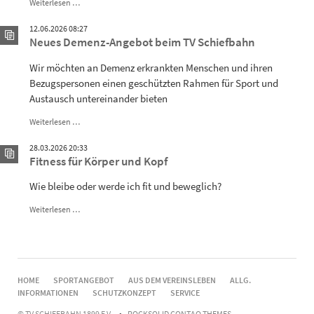
Ü
Weiterlesen …
40
Frühsport
12.06.2026 08:27
-
Neues Demenz-Angebot beim TV Schiefbahn
Fit
in
Wir möchten an Demenz erkrankten Menschen und ihren
den
Bezugspersonen einen geschützten Rahmen für Sport und
Tag
Austausch untereinander bieten
Neues
Weiterlesen …
Demenz-
Angebot
28.03.2026 20:33
beim
Fitness für Körper und Kopf
TV
Schiefbahn
Wie bleibe oder werde ich fit und beweglich?
Fitness
Weiterlesen …
für
Körper
und
Kopf
NAVIGATION
HOME
SPORTANGEBOT
AUS DEM VEREINSLEBEN
ALLG.
ÜBERSPRINGEN
INFORMATIONEN
SCHUTZKONZEPT
SERVICE
© TV SCHIEFBAHN 1899 E.V.
ROCKSOLID CONTAO THEMES