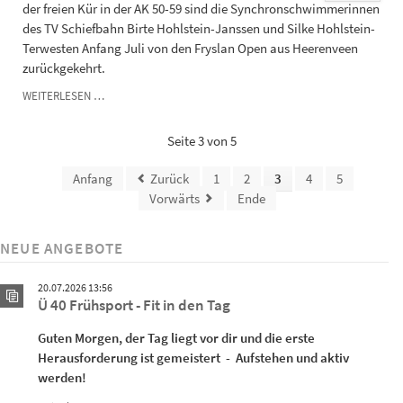
der freien Kür in der AK 50-59 sind die Synchronschwimmerinnen
des TV Schiefbahn Birte Hohlstein-Janssen und Silke Hohlstein-
Terwesten Anfang Juli von den Fryslan Open aus Heerenveen
zurückgekehrt.
ERFOLGREICHE
WEITERLESEN …
GENERALPROBE
FÜR
Seite 3 von 5
DIE
WM
Anfang
Zurück
1
2
3
4
5
Vorwärts
Ende
NEUE ANGEBOTE
20.07.2026 13:56
Ü 40 Frühsport - Fit in den Tag
Guten Morgen, der Tag liegt vor dir und die erste
Herausforderung ist gemeistert - Aufstehen und aktiv
werden!