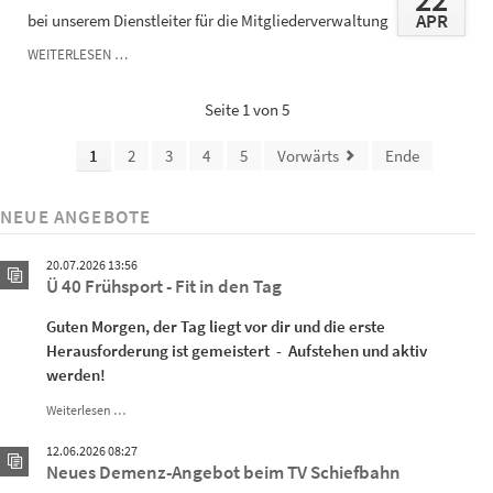
APR
bei unserem Dienstleiter für die Mitgliederverwaltung
SICHERHEITSVORFALL
WEITERLESEN …
UND
DATENABFLUSS
Seite 1 von 5
1
2
3
4
5
Vorwärts
Ende
NEUE ANGEBOTE
20.07.2026 13:56
Ü 40 Frühsport - Fit in den Tag
Guten Morgen, der Tag liegt vor dir und die erste
Herausforderung ist gemeistert - Aufstehen und aktiv
werden!
Ü
Weiterlesen …
40
Frühsport
12.06.2026 08:27
-
Neues Demenz-Angebot beim TV Schiefbahn
Fit