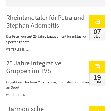
Rheinlandtaler für Petra und
Stephan Adomeitis
07
JUL
Der Preis würdigt 25 Jahre Engagement für inklusive
Sportangebote.
RHEINLANDTALER
WEITERLESEN …
FÜR
PETRA
25 Jahre Integrative
UND
STEPHAN
Gruppen im TVS
ADOMEITIS
19
JUN
Es geht um das faire Miteinander, um Inklusion und um Freude
an Sport.
25
WEITERLESEN …
JAHRE
INTEGRATIVE
Harmonische
GRUPPEN