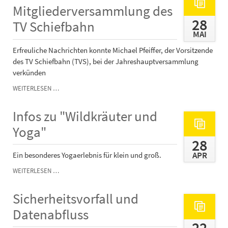
IM
Mitgliederversammlung des
TVS
28
TV Schiefbahn
MAI
Erfreuliche Nachrichten konnte Michael Pfeiffer, der Vorsitzende
des TV Schiefbahn (TVS), bei der Jahreshauptversammlung
verkünden
HARMONISCHE
WEITERLESEN …
MITGLIEDERVERSAMMLUNG
DES
Infos zu "Wildkräuter und
TV
SCHIEFBAHN
Yoga"
28
APR
Ein besonderes Yogaerlebnis für klein und groß.
INFOS
WEITERLESEN …
ZU
"WILDKRÄUTER
Sicherheitsvorfall und
UND
YOGA"
Datenabfluss
22